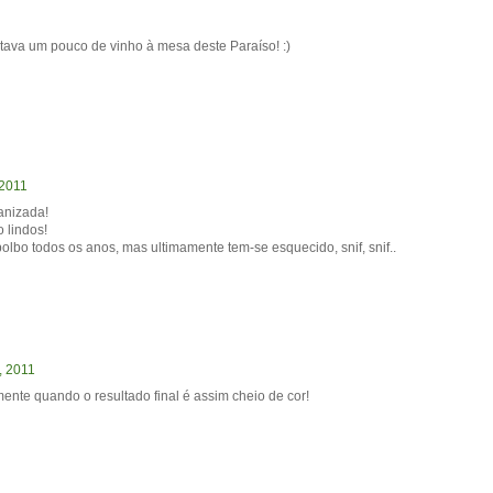
altava um pouco de vinho à mesa deste Paraíso! :)
 2011
anizada!
 lindos!
bo todos os anos, mas ultimamente tem-se esquecido, snif, snif..
, 2011
mente quando o resultado final é assim cheio de cor!