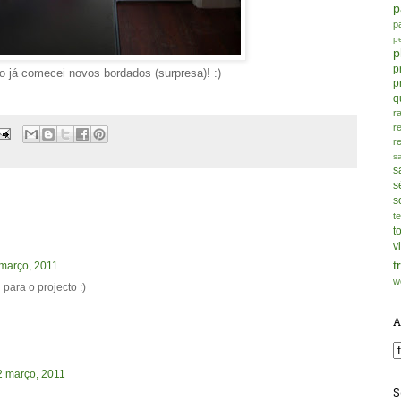
p
p
p
p
p
o já comecei novos bordados (surpresa)! :)
p
q
r
r
r
s
s
s
s
t
t
v
t
1 março, 2011
w
 para o projecto :)
A
02 março, 2011
S