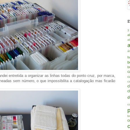
E
3
a
a
á
b
b
b
c
ei entretida a organizar as linhas todas do ponto cruz, por marca,
ca
 meadas sem número, o que impossibilita a catalogação mas ficarão
c
c
c
d
c
b
c