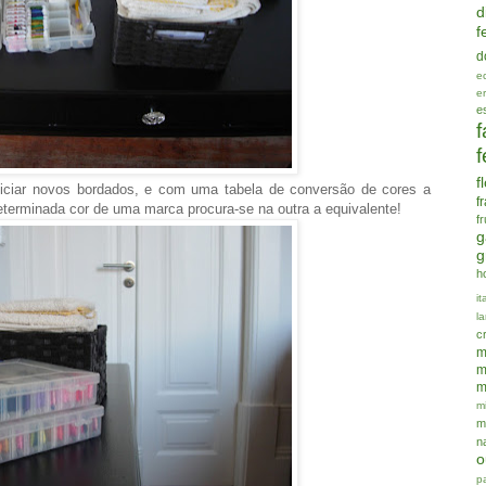
d
f
d
e
e
e
f
f
f
iniciar novos bordados, e com uma tabela de conversão de cores a
f
eterminada cor de uma marca procura-se na outra a equivalente!
f
g
g
h
it
la
c
m
m
m
mi
m
n
o
p