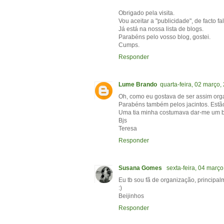
Obrigado pela visita.
Vou aceitar a "publicidade", de facto f
Já está na nossa lista de blogs.
Parabéns pelo vosso blog, gostei.
Cumps.
Responder
Lume Brando
quarta-feira, 02 março,
Oh, como eu gostava de ser assim org
Parabéns também pelos jacintos. Estão
Uma tia minha costumava dar-me um bol
Bjs
Teresa
Responder
Susana Gomes
sexta-feira, 04 março
Eu tb sou fã de organização, principal
:)
Beijinhos
Responder