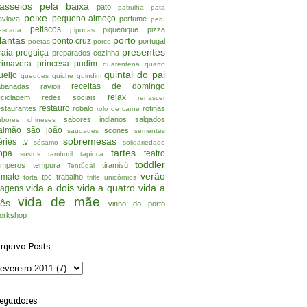
asseios pela baixa
pato
patrulha pata
peixe
pequeno-almoço
avlova
perfume
peru
petiscos
piquenique
pizza
escada
pipocas
lantas
porto
ponto cruz
portugal
poetas
porco
presentes
raia
preguiça
preparados cozinha
rimavera
princesa
pudim
quarentena
quarto
quintal do pai
ueijo
queques
quiche
quindim
receitas de domingo
abanadas
ravioli
relax
eciclagem
redes sociais
renascer
restauro
estaurantes
robalo
rotinas
rolo de carne
sabores indianos
salgados
abores chineses
almão
são joão
scones
saudades
sementes
sobremesas
éries tv
sésamo
solidariedade
tartes
opa
teatro
sustos
tamboril
tapioca
toddler
emperos
tempura
tiramisú
Tentúgal
verão
omate
tpc
trabalho
torta
trifle
unicórnios
vida a dois
vida a quatro
vida a
iagens
vida de mãe
rês
vinho do porto
orkshop
rquivo Posts
eguidores