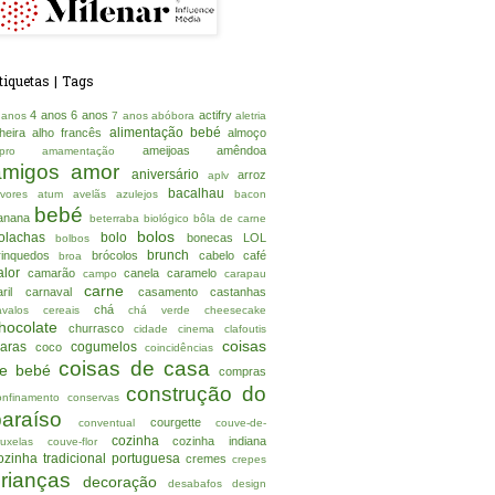
tiquetas | Tags
4 anos
6 anos
actifry
 anos
7 anos
abóbora
aletria
alimentação bebé
lheira
alho francês
almoço
ameijoas
amêndoa
lpro
amamentação
amigos
amor
aniversário
arroz
aplv
bacalhau
rvores
atum
avelãs
azulejos
bacon
bebé
anana
beterraba
biológico
bôla de carne
bolos
olachas
bolo
bonecas LOL
bolbos
brunch
rinquedos
brócolos
cabelo
café
broa
alor
camarão
canela
caramelo
campo
carapau
carne
ril
carnaval
casamento
castanhas
chá
avalos
cereais
chá verde
cheesecake
hocolate
churrasco
cidade
cinema
clafoutis
coisas
laras
cogumelos
coco
coincidências
coisas de casa
e bebé
compras
construção do
onfinamento
conservas
paraíso
courgette
conventual
couve-de-
cozinha
cozinha indiana
ruxelas
couve-flor
ozinha tradicional portuguesa
cremes
crepes
crianças
decoração
desabafos
design