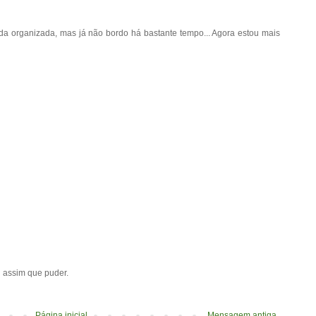
a organizada, mas já não bordo há bastante tempo... Agora estou mais
ei assim que puder.
Página inicial
Mensagem antiga