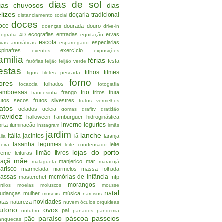
dias de sol
ias chuvosos
dias
elizes
doçaria tradicional
distanciamento social
doces
oce
dourada
douro
doenças
drive-in
ecografias
entradas
ervas
cografia 4D
equitação
escola
especiarias
rvas aromáticas
esparregado
spinafres
exercício
eventos
exposições
amília
férias
festa
farófias
feijão
feijão verde
estas
filhos
filmes
figos
filetes pescada
forno
lores
folhados
focaccia
fotografia
ramboesas
frio
frango
fritos
fruta
francesinha
rutos secos
frutos silvestres
frutos vermelhos
atos
gelados
geleia
gomas
grafity
gratidão
ravidez
halloween
hamburguer
hidroginástica
inverno
iogurtes
orta
iluminação
instagram
irmãs
jardim
lanche
itália
jacintos
lã
laranja
alia
lasanha
legumes
leite
reira
leite condensado
lojas do porto
limão
livros
reme
leituras
mãe
açã
manjerico
mar
malagueta
maracujá
arisco
marmelada
marmelos
massa folhada
assas
memórias de infância
masterchef
mfp
morangos
rtilos
moelas
moluscos
mousse
natal
udanças
mulher
música
museus
narcisos
novidades
atas
natureza
nuvem
óculos
orquideas
utono
ovos
pai
outubro
panados
pandemia
paraíso
páscoa
passeios
pão
anquecas