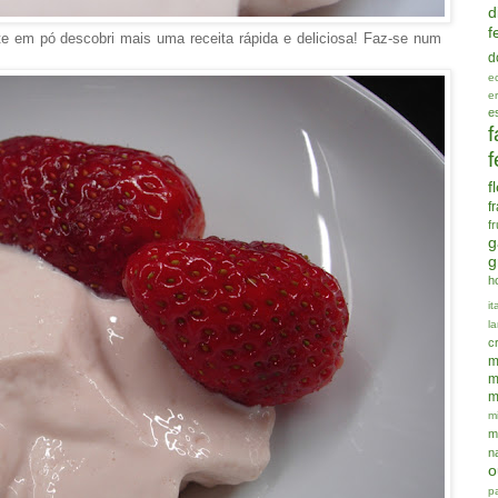
d
f
 em pó descobri mais uma receita rápida e deliciosa! Faz-se num
d
e
e
e
f
f
f
f
f
g
g
h
it
la
c
m
m
m
mi
m
n
o
p