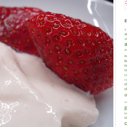
E
3
a
a
á
b
b
b
c
ca
c
c
c
d
c
b
c