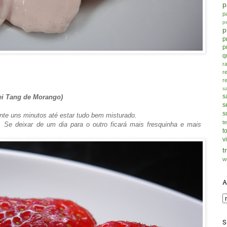
p
p
p
p
p
p
q
r
r
r
s
s
ei Tang de Morango)
s
s
rante uns minutos até estar tudo bem misturado.
t
a. Se deixar de um dia para o outro ficará mais fresquinha e mais
t
v
t
w
A
S