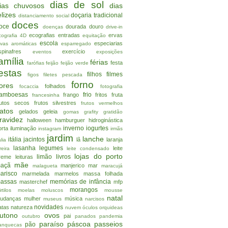
dias de sol
ias chuvosos
dias
elizes
doçaria tradicional
distanciamento social
doces
oce
dourada
douro
doenças
drive-in
ecografias
entradas
ervas
cografia 4D
equitação
escola
especiarias
rvas aromáticas
esparregado
spinafres
exercício
eventos
exposições
amília
férias
festa
farófias
feijão
feijão verde
estas
filhos
filmes
figos
filetes pescada
forno
lores
folhados
focaccia
fotografia
ramboesas
frio
frango
fritos
fruta
francesinha
rutos secos
frutos silvestres
frutos vermelhos
atos
gelados
geleia
gomas
grafity
gratidão
ravidez
halloween
hamburguer
hidroginástica
inverno
iogurtes
orta
iluminação
instagram
irmãs
jardim
lanche
itália
jacintos
lã
laranja
alia
lasanha
legumes
leite
reira
leite condensado
lojas do porto
limão
livros
reme
leituras
mãe
açã
manjerico
mar
malagueta
maracujá
arisco
marmelada
marmelos
massa folhada
assas
memórias de infância
masterchef
mfp
morangos
rtilos
moelas
moluscos
mousse
natal
udanças
mulher
música
museus
narcisos
novidades
atas
natureza
nuvem
óculos
orquideas
utono
ovos
pai
outubro
panados
pandemia
paraíso
páscoa
passeios
pão
anquecas