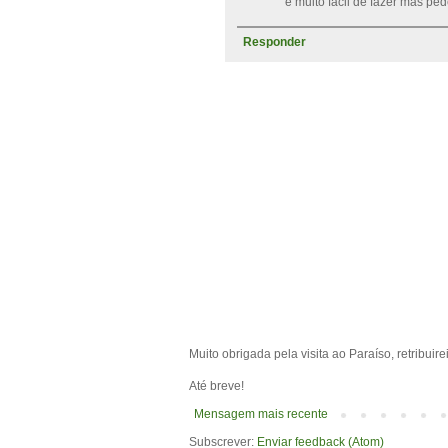
è muito fácil de fazer mas ped
Responder
Muito obrigada pela visita ao Paraíso, retribuir
Até breve!
Mensagem mais recente
Subscrever:
Enviar feedback (Atom)