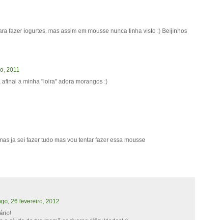
ra fazer iogurtes, mas assim em mousse nunca tinha visto :) Beijinhos
ço, 2011
 afinal a minha "loira" adora morangos :)
mas ja sei fazer tudo mas vou tentar fazer essa mousse
go, 26 fevereiro, 2012
ário!