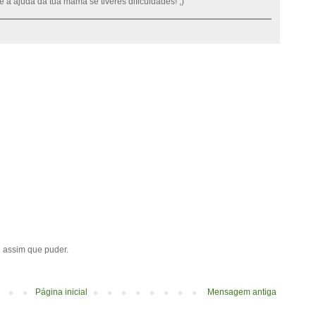
e a ajuda da tua mamã se tiveres dificuldades! ;)
ei assim que puder.
Página inicial
Mensagem antiga