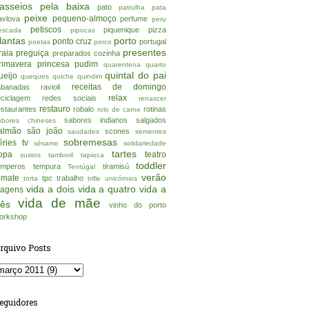
asseios pela baixa
pato
patrulha pata
peixe
pequeno-almoço
avlova
perfume
peru
petiscos
piquenique
pizza
escada
pipocas
lantas
porto
ponto cruz
portugal
poetas
porco
presentes
raia
preguiça
preparados cozinha
rimavera
princesa
pudim
quarentena
quarto
quintal do pai
ueijo
queques
quiche
quindim
receitas de domingo
abanadas
ravioli
relax
eciclagem
redes sociais
renascer
restauro
estaurantes
robalo
rotinas
rolo de carne
sabores indianos
salgados
abores chineses
almão
são joão
scones
saudades
sementes
sobremesas
éries tv
sésamo
solidariedade
tartes
opa
teatro
sustos
tamboril
tapioca
toddler
emperos
tempura
tiramisú
Tentúgal
verão
omate
tpc
trabalho
torta
trifle
unicórnios
vida a dois
vida a quatro
vida a
iagens
vida de mãe
rês
vinho do porto
orkshop
rquivo Posts
eguidores