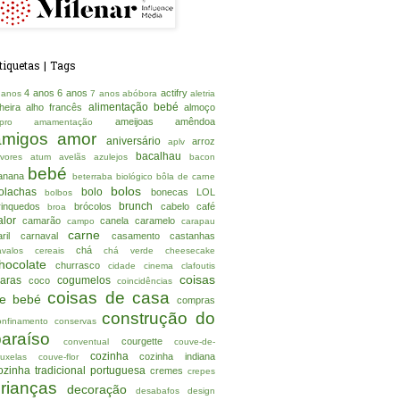
tiquetas | Tags
4 anos
6 anos
actifry
 anos
7 anos
abóbora
aletria
alimentação bebé
lheira
alho francês
almoço
ameijoas
amêndoa
lpro
amamentação
amigos
amor
aniversário
arroz
aplv
bacalhau
rvores
atum
avelãs
azulejos
bacon
bebé
anana
beterraba
biológico
bôla de carne
bolos
olachas
bolo
bonecas LOL
bolbos
brunch
rinquedos
brócolos
cabelo
café
broa
alor
camarão
canela
caramelo
campo
carapau
carne
ril
carnaval
casamento
castanhas
chá
avalos
cereais
chá verde
cheesecake
hocolate
churrasco
cidade
cinema
clafoutis
coisas
laras
cogumelos
coco
coincidências
coisas de casa
e bebé
compras
construção do
onfinamento
conservas
paraíso
courgette
conventual
couve-de-
cozinha
cozinha indiana
ruxelas
couve-flor
ozinha tradicional portuguesa
cremes
crepes
crianças
decoração
desabafos
design