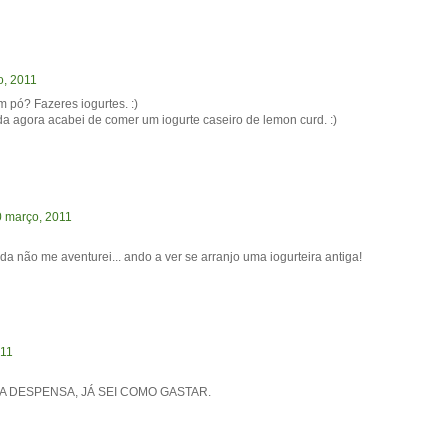
o, 2011
 pó? Fazeres iogurtes. :)
a agora acabei de comer um iogurte caseiro de lemon curd. :)
10 março, 2011
a não me aventurei... ando a ver se arranjo uma iogurteira antiga!
011
A DESPENSA, JÁ SEI COMO GASTAR.