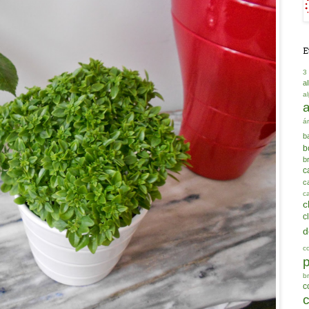
E
3
a
a
á
b
b
b
c
ca
c
c
c
d
c
b
c