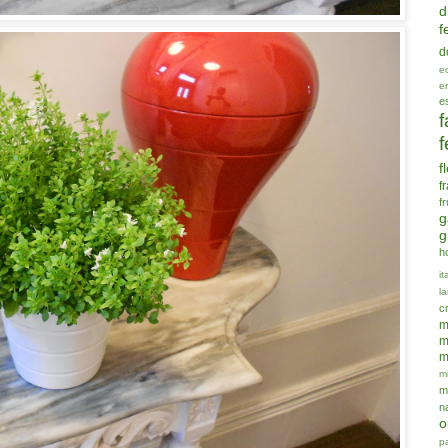
d
f
d
e
e
e
f
f
f
f
f
g
g
h
it
la
c
m
m
m
mi
m
n
o
p