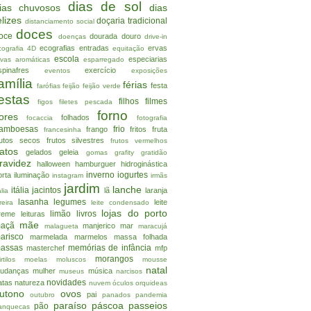
dias de sol
ias chuvosos
dias
elizes
doçaria tradicional
distanciamento social
doces
oce
dourada
douro
doenças
drive-in
ecografias
entradas
ervas
cografia 4D
equitação
escola
especiarias
rvas aromáticas
esparregado
spinafres
exercício
eventos
exposições
amília
férias
festa
farófias
feijão
feijão verde
estas
filhos
filmes
figos
filetes pescada
forno
lores
folhados
focaccia
fotografia
ramboesas
frio
frango
fritos
fruta
francesinha
rutos secos
frutos silvestres
frutos vermelhos
atos
gelados
geleia
gomas
grafity
gratidão
ravidez
halloween
hamburguer
hidroginástica
inverno
iogurtes
orta
iluminação
instagram
irmãs
jardim
lanche
itália
jacintos
lã
laranja
alia
lasanha
legumes
leite
reira
leite condensado
lojas do porto
limão
livros
reme
leituras
mãe
açã
manjerico
mar
malagueta
maracujá
arisco
marmelada
marmelos
massa folhada
assas
memórias de infância
masterchef
mfp
morangos
rtilos
moelas
moluscos
mousse
natal
udanças
mulher
música
museus
narcisos
novidades
atas
natureza
nuvem
óculos
orquideas
utono
ovos
pai
outubro
panados
pandemia
paraíso
páscoa
passeios
pão
anquecas