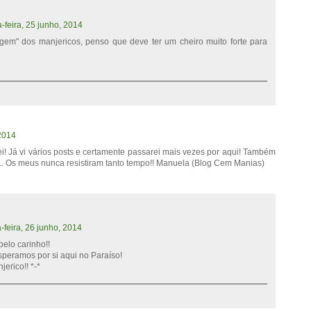
a-feira, 25 junho, 2014
gem" dos manjericos, penso que deve ter um cheiro muito forte para
 2014
ei! Já vi vários posts e certamente passarei mais vezes por aqui! Também
.. Os meus nunca resistiram tanto tempo!! Manuela (Blog Cem Manias)
a-feira, 26 junho, 2014
elo carinho!!
speramos por si aqui no Paraíso!
erico!! *-*