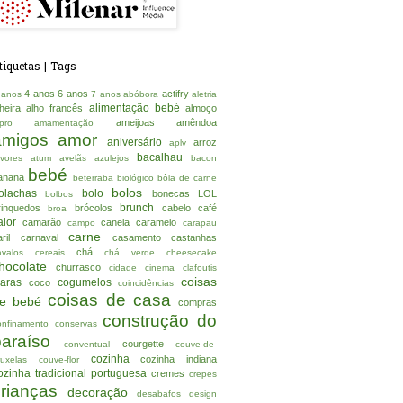
tiquetas | Tags
4 anos
6 anos
actifry
 anos
7 anos
abóbora
aletria
alimentação bebé
lheira
alho francês
almoço
ameijoas
amêndoa
lpro
amamentação
amigos
amor
aniversário
arroz
aplv
bacalhau
rvores
atum
avelãs
azulejos
bacon
bebé
anana
beterraba
biológico
bôla de carne
bolos
olachas
bolo
bonecas LOL
bolbos
brunch
rinquedos
brócolos
cabelo
café
broa
alor
camarão
canela
caramelo
campo
carapau
carne
ril
carnaval
casamento
castanhas
chá
avalos
cereais
chá verde
cheesecake
hocolate
churrasco
cidade
cinema
clafoutis
coisas
laras
cogumelos
coco
coincidências
coisas de casa
e bebé
compras
construção do
onfinamento
conservas
paraíso
courgette
conventual
couve-de-
cozinha
cozinha indiana
ruxelas
couve-flor
ozinha tradicional portuguesa
cremes
crepes
crianças
decoração
desabafos
design