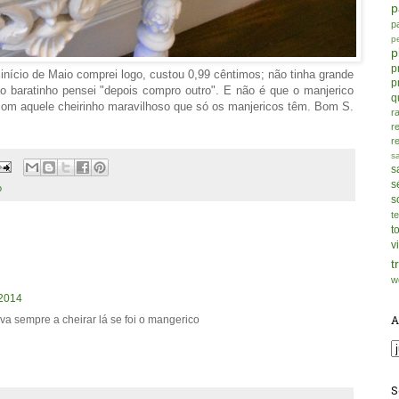
p
p
p
p
p
início de Maio comprei logo, custou 0,99 cêntimos; não tinha grande
p
o baratinho pensei "depois compro outro". E não é que o manjerico
q
E com aquele cheirinho maravilhoso que só os manjericos têm. Bom S.
r
r
r
s
s
s
o
s
t
t
v
t
w
 2014
A
a sempre a cheirar lá se foi o mangerico
S