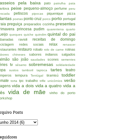
asseios pela baixa
pato
patrulha pata
peixe
pequeno-almoço
avlova
perfume
peru
petiscos
piquenique
pizza
escada
pipocas
lantas
porto
ponto cruz
portugal
poetas
porco
presentes
raia
preguiça
preparados cozinha
rimavera
princesa
pudim
quarentena
quarto
quintal do pai
ueijo
queques
quiche
quindim
receitas de domingo
abanadas
ravioli
relax
eciclagem
redes sociais
renascer
restauro
estaurantes
robalo
rotinas
rolo de carne
sabores indianos
salgados
abores chineses
almão
são joão
scones
saudades
sementes
sobremesas
éries tv
sésamo
solidariedade
tartes
opa
teatro
sustos
tamboril
tapioca
toddler
emperos
tempura
tiramisú
Tentúgal
verão
omate
tpc
trabalho
torta
trifle
unicórnios
vida a dois
vida a quatro
vida a
iagens
vida de mãe
rês
vinho do porto
orkshop
rquivo Posts
eguidores