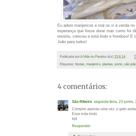
Eu adoro manjericos e mal os vi à venda no 
esperança que fosse durar mas como foi tã
resistiu, cresceu e está lindo e frondoso! 
João para todos!
Publicada por
A Vida no Paraíso
à(s)
23.6.14
Etiquetas:
festas
,
manjerico
,
plantas
,
porto
,
são joã
4 comentários:
São Ribeiro
segunda-feira, 23 junho,
Comprei apenas uma vez ,o gato andav
Esse esta lindo
bjd
Responder