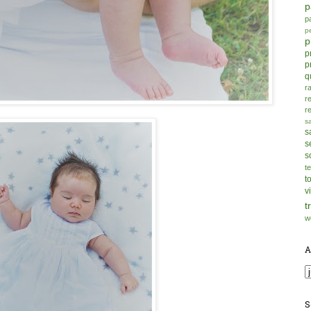
p
p
p
p
p
p
q
r
r
r
s
s
s
s
t
t
v
t
w
A
S