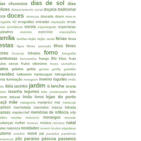
dias de sol
ias chuvosos
dias
elizes
doçaria tradicional
distanciamento social
doces
oce
dourada
douro
doenças
drive-in
ecografias
entradas
ervas
cografia 4D
equitação
escola
especiarias
rvas aromáticas
esparregado
spinafres
exercício
eventos
exposições
amília
férias
festa
farófias
feijão
feijão verde
estas
filhos
filmes
figos
filetes pescada
forno
lores
folhados
focaccia
fotografia
ramboesas
frio
frango
fritos
fruta
francesinha
rutos secos
frutos silvestres
frutos vermelhos
atos
gelados
geleia
gomas
grafity
gratidão
ravidez
halloween
hamburguer
hidroginástica
inverno
iogurtes
orta
iluminação
instagram
irmãs
jardim
lanche
itália
jacintos
lã
laranja
alia
lasanha
legumes
leite
reira
leite condensado
lojas do porto
limão
livros
reme
leituras
mãe
açã
manjerico
mar
malagueta
maracujá
arisco
marmelada
marmelos
massa folhada
assas
memórias de infância
masterchef
mfp
morangos
rtilos
moelas
moluscos
mousse
natal
udanças
mulher
música
museus
narcisos
novidades
atas
natureza
nuvem
óculos
orquideas
utono
ovos
pai
outubro
panados
pandemia
paraíso
páscoa
passeios
pão
anquecas