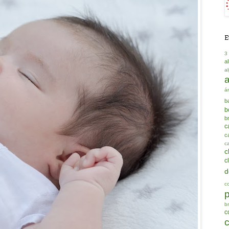
E
3
a
a
á
b
b
b
c
ca
c
c
c
d
c
b
c