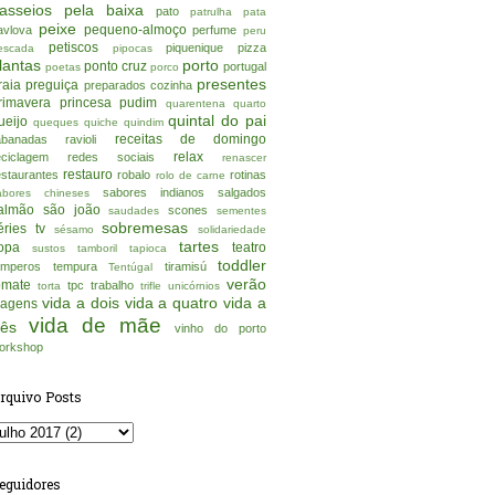
asseios pela baixa
pato
patrulha pata
peixe
pequeno-almoço
avlova
perfume
peru
petiscos
piquenique
pizza
escada
pipocas
lantas
porto
ponto cruz
portugal
poetas
porco
presentes
raia
preguiça
preparados cozinha
rimavera
princesa
pudim
quarentena
quarto
quintal do pai
ueijo
queques
quiche
quindim
receitas de domingo
abanadas
ravioli
relax
eciclagem
redes sociais
renascer
restauro
estaurantes
robalo
rotinas
rolo de carne
sabores indianos
salgados
abores chineses
almão
são joão
scones
saudades
sementes
sobremesas
éries tv
sésamo
solidariedade
tartes
opa
teatro
sustos
tamboril
tapioca
toddler
emperos
tempura
tiramisú
Tentúgal
verão
omate
tpc
trabalho
torta
trifle
unicórnios
vida a dois
vida a quatro
vida a
iagens
vida de mãe
rês
vinho do porto
orkshop
rquivo Posts
eguidores