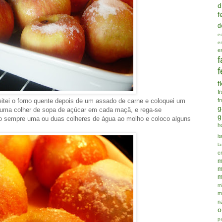
d
f
d
e
e
e
f
f
f
f
f
veitei o forno quente depois de um assado de carne e coloquei um
g
uma colher de sopa de açúcar em cada maçã, e rega-se
g
o sempre uma ou duas colheres de água ao molho e coloco alguns
h
it
la
c
m
m
m
mi
m
n
o
p