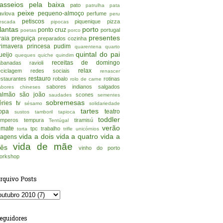
asseios pela baixa
pato
patrulha pata
peixe
pequeno-almoço
avlova
perfume
peru
petiscos
piquenique
pizza
escada
pipocas
lantas
porto
ponto cruz
portugal
poetas
porco
presentes
raia
preguiça
preparados cozinha
rimavera
princesa
pudim
quarentena
quarto
quintal do pai
ueijo
queques
quiche
quindim
receitas de domingo
abanadas
ravioli
relax
eciclagem
redes sociais
renascer
restauro
estaurantes
robalo
rotinas
rolo de carne
sabores indianos
salgados
abores chineses
almão
são joão
scones
saudades
sementes
sobremesas
éries tv
sésamo
solidariedade
tartes
opa
teatro
sustos
tamboril
tapioca
toddler
emperos
tempura
tiramisú
Tentúgal
verão
omate
tpc
trabalho
torta
trifle
unicórnios
vida a dois
vida a quatro
vida a
iagens
vida de mãe
rês
vinho do porto
orkshop
rquivo Posts
eguidores