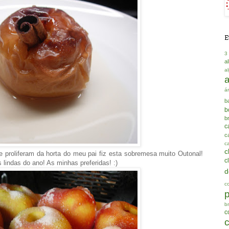
E
3
a
a
á
b
b
b
c
ca
c
c
 proliferam da horta do meu pai fiz esta sobremesa muito Outonal!
c
lindas do ano! As minhas preferidas! :)
d
c
b
c