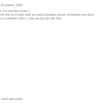
 18 outubro, 2010
 Por isso faço pouco :(
e em Vila do Conde onde as maças assadas vinham recheadas com doce
 o colestrol e afins :), mas um dia não são dias.
ei assim que puder.