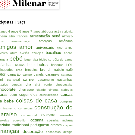
tiquetas | Tags
4 anos
6 anos
actifry
 anos
7 anos
abóbora
aletria
alimentação bebé
lheira
alho francês
almoço
ameijoas
amêndoa
lpro
amamentação
amigos
amor
aniversário
arroz
aplv
bacalhau
rvores
atum
avelãs
azulejos
bacon
bebé
anana
beterraba
biológico
bôla de carne
bolos
olachas
bolo
bonecas LOL
bolbos
brunch
rinquedos
brócolos
cabelo
café
broa
alor
camarão
canela
caramelo
campo
carapau
carne
ril
carnaval
casamento
castanhas
chá
avalos
cereais
chá verde
cheesecake
hocolate
churrasco
cidade
cinema
clafoutis
coisas
laras
cogumelos
coco
coincidências
coisas de casa
e bebé
compras
construção do
onfinamento
conservas
paraíso
courgette
conventual
couve-de-
cozinha
cozinha indiana
ruxelas
couve-flor
ozinha tradicional portuguesa
cremes
crepes
crianças
decoração
desabafos
design