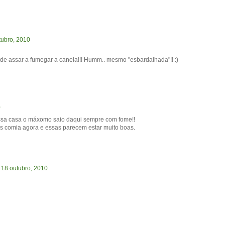
tubro, 2010
assar a fumegar a canela!!! Humm.. mesmo "esbardalhada"!! :)
0
ssa casa o máxomo saio daqui sempre com fome!!
comia agora e essas parecem estar muito boas.
 18 outubro, 2010