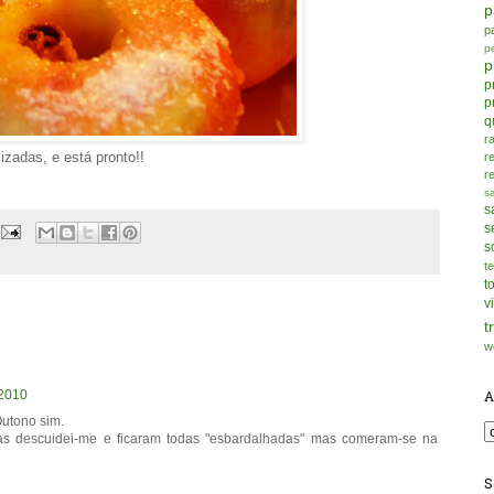
p
p
p
p
p
p
q
r
izadas, e está pronto!!
r
r
s
s
s
s
t
t
v
t
w
 2010
A
utono sim.
s descuidei-me e ficaram todas "esbardalhadas" mas comeram-se na
S