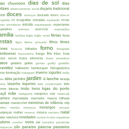
dias de sol
ias chuvosos
dias
elizes
doçaria tradicional
distanciamento social
doces
oce
dourada
douro
doenças
drive-in
ecografias
entradas
ervas
cografia 4D
equitação
escola
especiarias
rvas aromáticas
esparregado
spinafres
exercício
eventos
exposições
amília
férias
festa
farófias
feijão
feijão verde
estas
filhos
filmes
figos
filetes pescada
forno
lores
folhados
focaccia
fotografia
ramboesas
frio
frango
fritos
fruta
francesinha
rutos secos
frutos silvestres
frutos vermelhos
atos
gelados
geleia
gomas
grafity
gratidão
ravidez
halloween
hamburguer
hidroginástica
inverno
iogurtes
orta
iluminação
instagram
irmãs
jardim
lanche
itália
jacintos
lã
laranja
alia
lasanha
legumes
leite
reira
leite condensado
lojas do porto
limão
livros
reme
leituras
mãe
açã
manjerico
mar
malagueta
maracujá
arisco
marmelada
marmelos
massa folhada
assas
memórias de infância
masterchef
mfp
morangos
rtilos
moelas
moluscos
mousse
natal
udanças
mulher
música
museus
narcisos
novidades
atas
natureza
nuvem
óculos
orquideas
utono
ovos
pai
outubro
panados
pandemia
paraíso
páscoa
passeios
pão
anquecas