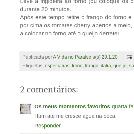
Leve a frigideira ao forno (ou coloque os 
durante 20 minutos.
Após este tempo retire o frango do forno e
por cima os tomates cherry abertos a meio,
a colocar no forno até o queijo derreter.
Publicada por
A Vida no Paraíso
à(s)
29.1.20
Etiquetas:
especiarias
,
forno
,
frango
,
italia
,
queijo
,
sa
2 comentários:
Os meus momentos favoritos
quarta-fe
Hum até me cresce água na boca.
Responder