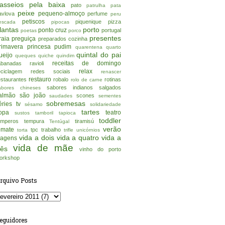
asseios pela baixa
pato
patrulha pata
peixe
pequeno-almoço
avlova
perfume
peru
petiscos
piquenique
pizza
escada
pipocas
lantas
porto
ponto cruz
portugal
poetas
porco
presentes
raia
preguiça
preparados cozinha
rimavera
princesa
pudim
quarentena
quarto
quintal do pai
ueijo
queques
quiche
quindim
receitas de domingo
abanadas
ravioli
relax
eciclagem
redes sociais
renascer
restauro
estaurantes
robalo
rotinas
rolo de carne
sabores indianos
salgados
abores chineses
almão
são joão
scones
saudades
sementes
sobremesas
éries tv
sésamo
solidariedade
tartes
opa
teatro
sustos
tamboril
tapioca
toddler
emperos
tempura
tiramisú
Tentúgal
verão
omate
tpc
trabalho
torta
trifle
unicórnios
vida a dois
vida a quatro
vida a
iagens
vida de mãe
rês
vinho do porto
orkshop
rquivo Posts
eguidores