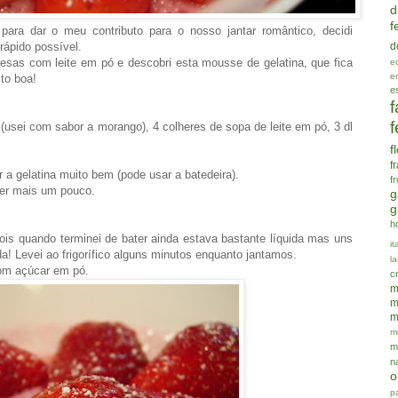
d
f
para dar o meu contributo para o nosso jantar romântico, decidi
d
rápido possível.
sas com leite em pó e descobri esta mousse de gelatina, que fica
e
e
ito boa!
e
f
f
(usei com sabor a morango), 4 colheres de sopa de leite em pó, 3 dl
f
f
 a gelatina muito bem (pode usar a batedeira).
f
ater mais um pouco.
g
g
h
ois quando terminei de bater ainda estava bastante líquida mas uns
it
a! Levei ao frigorífico alguns minutos enquanto jantamos.
la
com açúcar em pó.
c
m
m
m
mi
m
n
o
p