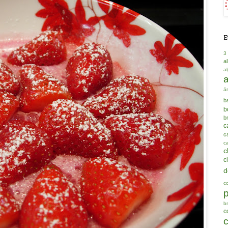
E
3
a
a
á
b
b
b
c
ca
c
c
c
d
c
b
c