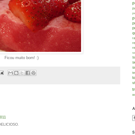
p
p
p
p
p
p
q
r
r
r
s
s
Ficou muito bom! :)
s
s
t
t
v
t
w
A
2011
ELICIOSO.
S