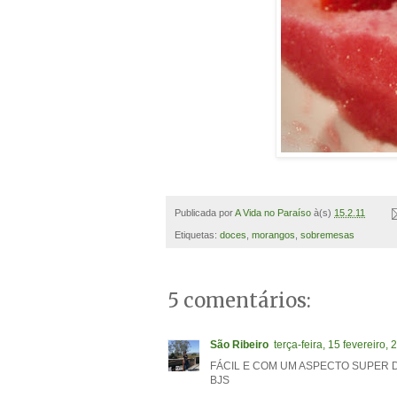
Publicada por
A Vida no Paraíso
à(s)
15.2.11
Etiquetas:
doces
,
morangos
,
sobremesas
5 comentários:
São Ribeiro
terça-feira, 15 fevereiro, 
FÁCIL E COM UM ASPECTO SUPER D
BJS