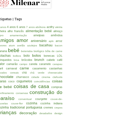
tiquetas | Tags
4 anos
6 anos
actifry
 anos
7 anos
abóbora
aletria
alimentação bebé
lheira
alho francês
almoço
ameijoas
amêndoa
lpro
amamentação
amigos
amor
aniversário
arroz
aplv
bacalhau
rvores
atum
avelãs
azulejos
bacon
bebé
anana
beterraba
biológico
bôla de carne
bolos
olachas
bolo
bonecas LOL
bolbos
brunch
rinquedos
brócolos
cabelo
café
broa
alor
camarão
canela
caramelo
campo
carapau
carne
ril
carnaval
casamento
castanhas
chá
avalos
cereais
chá verde
cheesecake
hocolate
churrasco
cidade
cinema
clafoutis
coisas
laras
cogumelos
coco
coincidências
coisas de casa
e bebé
compras
construção do
onfinamento
conservas
paraíso
courgette
conventual
couve-de-
cozinha
cozinha indiana
ruxelas
couve-flor
ozinha tradicional portuguesa
cremes
crepes
crianças
decoração
desabafos
design