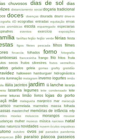
dias de sol
ias chuvosos
dias
elizes
doçaria tradicional
distanciamento social
doces
oce
dourada
douro
doenças
drive-in
ecografias
entradas
ervas
cografia 4D
equitação
escola
especiarias
rvas aromáticas
esparregado
spinafres
exercício
eventos
exposições
amília
férias
festa
farófias
feijão
feijão verde
estas
filhos
filmes
figos
filetes pescada
forno
lores
folhados
focaccia
fotografia
ramboesas
frio
frango
fritos
fruta
francesinha
rutos secos
frutos silvestres
frutos vermelhos
atos
gelados
geleia
gomas
grafity
gratidão
ravidez
halloween
hamburguer
hidroginástica
inverno
iogurtes
orta
iluminação
instagram
irmãs
jardim
lanche
itália
jacintos
lã
laranja
alia
lasanha
legumes
leite
reira
leite condensado
lojas do porto
limão
livros
reme
leituras
mãe
açã
manjerico
mar
malagueta
maracujá
arisco
marmelada
marmelos
massa folhada
assas
memórias de infância
masterchef
mfp
morangos
rtilos
moelas
moluscos
mousse
natal
udanças
mulher
música
museus
narcisos
novidades
atas
natureza
nuvem
óculos
orquideas
utono
ovos
pai
outubro
panados
pandemia
paraíso
páscoa
passeios
pão
anquecas